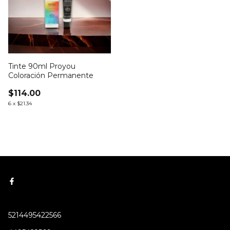
Tinte 90ml Proyou
Coloración Permanente
$114.00
6
x
$21.34
5214495422566