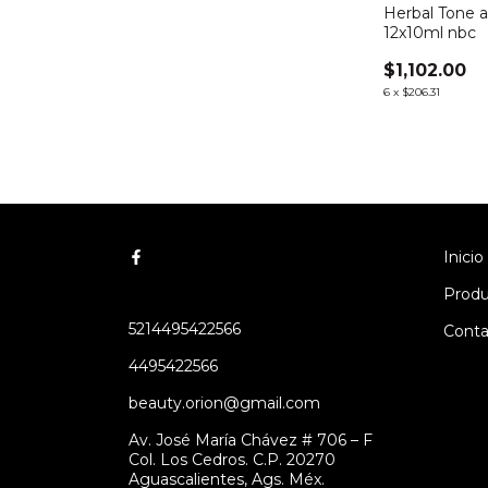
Herbal Tone 
12x10ml nbc
$1,102.00
6
x
$206.31
Inicio
Produ
5214495422566
Conta
4495422566
beauty.orion@gmail.com
Av. José María Chávez # 706 – F
Col. Los Cedros. C.P. 20270
Aguascalientes, Ags. Méx.