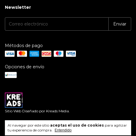
Newsletter
Métodos de pago
Opciones de envío
Sitio Web Diseñado por
Kreads Media.
Al navegar por este sitio
aceptas el uso de cookies
para agilizar
tu experiencia de compra.
Copyright Orión - 2026. Todos los derechos reservados.
Entendido