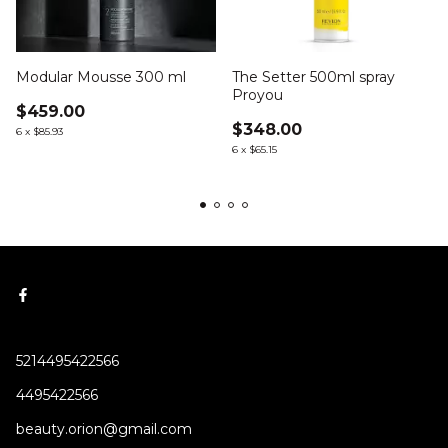
Modular Mousse 300 ml
The Setter 500ml spray
Proyou
$459.00
$348.00
6
x
$85.93
6
x
$65.15
5214495422566
4495422566
beauty.orion@gmail.com